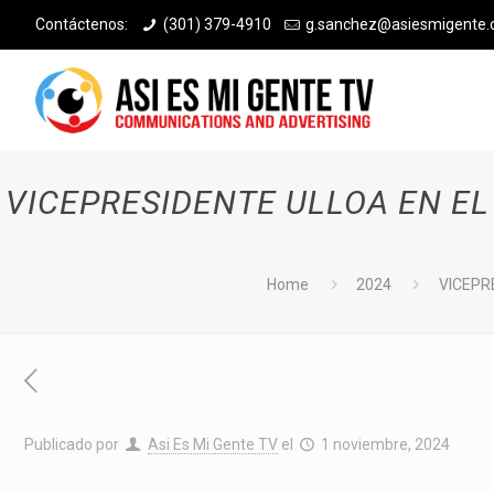
Contáctenos:
(301) 379-4910
g.sanchez@asiesmigente
VICEPRESIDENTE ULLOA EN EL
Home
2024
VICEPR
Publicado por
Asi Es Mi Gente TV
el
1 noviembre, 2024