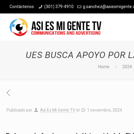
Contáctenos:
(301) 379-4910
g.sanchez@asiesmigente
UES BUSCA APOYO POR L
Home
2024
Publicado por
Asi Es Mi Gente TV
el
1 noviembre, 2024