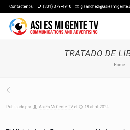
Contáctenos:
(301) 379-4910
g.sanchez@asiesmigente
TRATADO DE LI
Home
Publicado por
Asi Es Mi Gente TV
el
18 abril, 2024