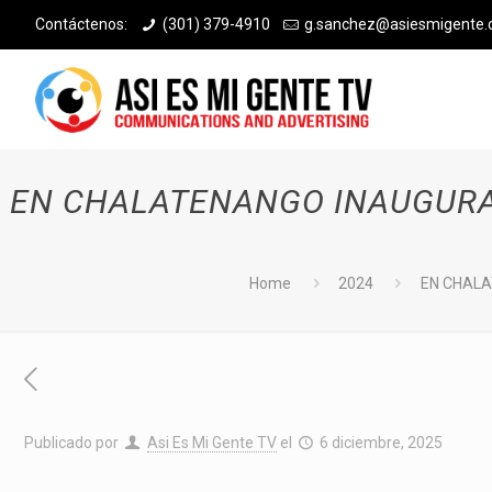
Contáctenos:
(301) 379-4910
g.sanchez@asiesmigente
EN CHALATENANGO INAUGURAN
Home
2024
EN CHALA
Publicado por
Asi Es Mi Gente TV
el
6 diciembre, 2025