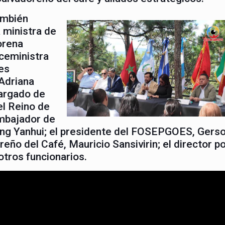
ambién
a ministra de
orena
iceministra
es
 Adriana
cargado de
l Reino de
Embajador de
hang Yanhui; el presidente del FOSEPGOES, Gers
reño del Café, Mauricio Sansivirin; el director p
otros funcionarios.