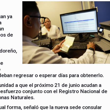
gan ya
a
un
ros de
adoreño,
ue
o
deban regresar o esperar días para obtenerlo.
munidad a que el próximo 21 de junio acudan a
 esfuerzo conjunto con el Registro Nacional de
nas Naturales.
ual forma, señaló que la nueva sede consular