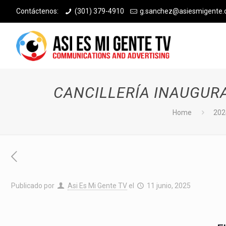
Contáctenos:
(301) 379-4910
g.sanchez@asiesmigente
CANCILLERÍA INAUGUR
Home
202
Publicado por
Asi Es Mi Gente TV
el
11 junio, 2025