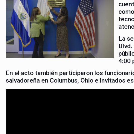
cuent
como 
tecno
atenc
La se
Blvd.
públi
4:00 
En el acto también participaron los funcionar
salvadoreña en Columbus, Ohio e invitados es