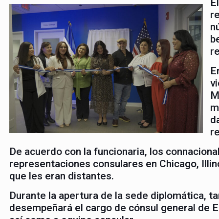
E
r
n
b
r
E
v
M
m
d
r
De acuerdo con la funcionaria, los connaciona
representaciones consulares en Chicago, Illin
que les eran distantes.
Durante la apertura de la sede diplomática, t
desempeñará el cargo de cónsul general de El