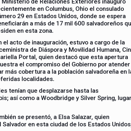
l Ministerio de Relaciones Exteriores inauguró
ecientemente en Columbus, Ohio el consulado
úmero 29 en Estados Unidos, donde se espera
eneficiarán a más de 17 mil 600 salvadoreños q
esiden en esta zona.
n el acto de inauguración, estuvo a cargo de la
iceministra de Diáspora y Movilidad Humana, Ci
ariella Portal, quien destacó que esta apertura
uestra el compromiso del Gobierno por atender
ar más cobertura a la población salvadoreña en l
eferidas localidades.
les tenían que desplazarse hasta las
ois; así como a Woodbridge y Silver Spring, luga
ambién se presentó, a Elsa Salazar, quien
 Salvador en esta ciudad de los Estados Unidos