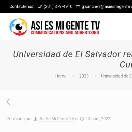
Contáctenos:
(301) 379-4910
g.sanchez@asiesmigente
Universidad de El Salvador r
Cu
Home
2023
Universidad de E
Publicado por
Asi Es Mi Gente TV
el
14 abril, 2023