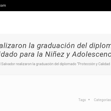
.com
ealizaron la graduación del diplo
idado para la Niñez y Adolescenc
l Salvador realizaron la graduación del diplomado “Protección y Calidad
Tags
Categoría