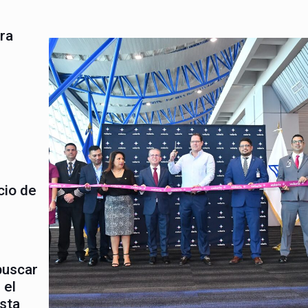
ara
cio de
buscar
 el
sta