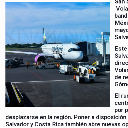
Sa
n 
Vola
band
Méxi
mayo
Salva
Este
Salva
direc
Vola
de n
Gómez
El ru
cent
por 
desplazarse en la región. Poner a disposición 
Salvador y Costa Rica también abre nuevas op