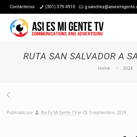
Contáctenos:
(301) 379-4910
g.sanchez@asiesmigente
RUTA SAN SALVADOR A S
Home
2024
Publicado por
Asi Es Mi Gente TV
el
3 septiembre, 2024