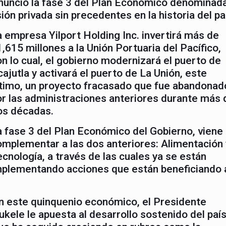
anunció la fase 3 del Plan Económico denominada
ón privada sin precedentes en la historia del pa
a empresa Yilport Holding Inc. invertirá más de
,615 millones a la Unión Portuaria del Pacífico,
n lo cual, el gobierno modernizará el puerto de
ajutla y activará el puerto de La Unión, este
ltimo, un proyecto fracasado que fue abandonad
or las administraciones anteriores durante más 
os décadas.
a fase 3 del Plan Económico del Gobierno, viene
omplementar a las dos anteriores: Alimentación 
cnología, a través de las cuales ya se están
mplementando acciones que están beneficiando 
n este quinquenio económico, el Presidente
ukele le apuesta al desarrollo sostenido del país