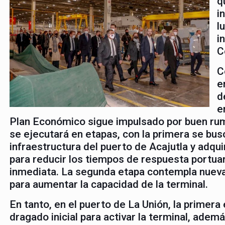
q
i
l
i
C
C
e
d
e
Plan Económico sigue impulsado por buen rum
se ejecutará en etapas, con la primera se bus
infraestructura del puerto de Acajutla y adqu
para reducir los tiempos de respuesta portua
inmediata. La segunda etapa contempla nueva
para aumentar la capacidad de la terminal.
En tanto, en el puerto de La Unión, la primera 
dragado inicial para activar la terminal, adem