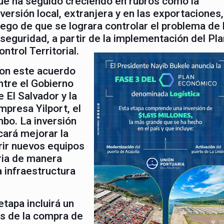
ue ha seguido creciendo en rubros como la
nversión local, extranjera y en las exportaciones,
uego de que se lograra controlar el problema de 
nseguridad, a partir de la implementación del Pla
ontrol Territorial.
on este acuerdo
ntre el Gobierno
e El Salvador y la
mpresa Yilport, el
bo. La inversión
cará mejorar la
irir nuevos equipos
ria de manera
 infraestructura
etapa incluirá un
ás de la compra de