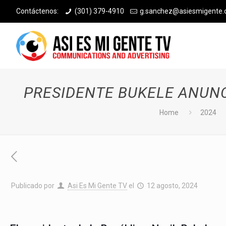
Contáctenos:
(301) 379-4910
g.sanchez@asiesmigente
PRESIDENTE BUKELE ANUNC
Home
2024
Publicado por
Asi Es Mi Gente TV
el
12 agosto, 2024