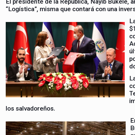
El presidente de la República, Nayib Bukele, 
“Logística”, misma que contará con una inversi
L
$1
co
Ac
ú
p
d
L
c
Te
i
los salvadoreños.
E
B