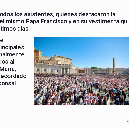
odos los asistentes, quienes destacaron la
r el mismo Papa Francisco y en su vestimenta qu
ltimos días.
ue
rincipales
finalmente
dos al
 María,
 recordado
ponsal