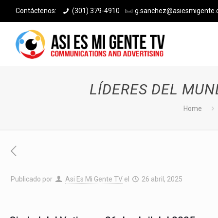
Contáctenos:
(301) 379-4910
g.sanchez@asiesmigente
LÍDERES DEL MUN
Home
Publicado por
Asi Es Mi Gente TV
el
26 abril, 2025