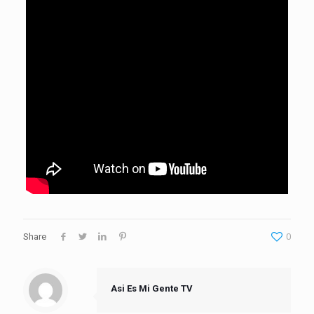
Share
0
Asi Es Mi Gente TV