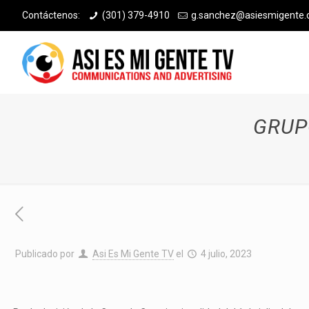
Contáctenos:
(301) 379-4910
g.sanchez@asiesmigente
GRUP
Publicado por
Asi Es Mi Gente TV
el
4 julio, 2023