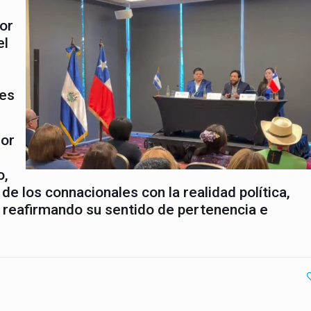
or
el
des
dor
o,
de los connacionales con la realidad política,
r, reafirmando su sentido de pertenencia e