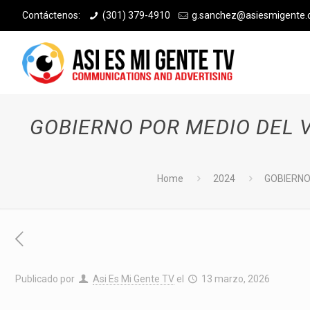
Contáctenos:
(301) 379-4910
g.sanchez@asiesmigente
GOBIERNO POR MEDIO DEL 
Home
2024
GOBIERNO
Publicado por
Asi Es Mi Gente TV
el
13 marzo, 2026