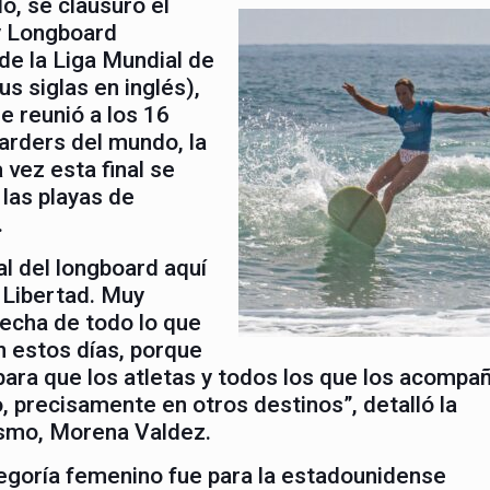
o, se clausuró el
y Longboard
e la Liga Mundial de
s siglas en inglés),
 reunió a los 16
arders del mundo, la
 vez esta final se
 las playas de
.
al del longboard aquí
a Libertad. Muy
fecha de todo lo que
n estos días, porque
ra que los atletas y todos los que los acompa
, precisamente en otros destinos”, detalló la
ismo, Morena Valdez.
tegoría femenino fue para la estadounidense