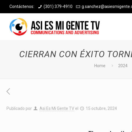
Contáctenos:
(301) 379-4910
g.sanchez@asiesmigente
CIERRAN CON ÉXITO TORN
Home
2024
Publicado por
Asi Es Mi Gente TV
el
15 octubre, 2024