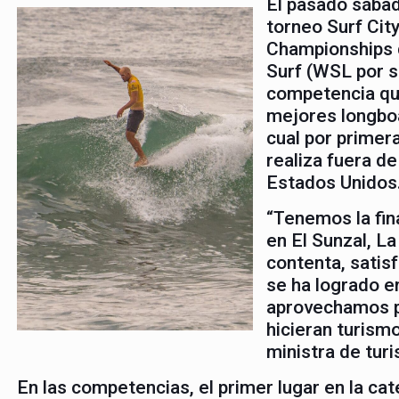
El pasado sábad
torneo Surf Cit
Championships d
Surf (WSL por su
competencia que
mejores longbo
cual por primera
realiza fuera de
Estados Unidos
“Tenemos la fin
en El Sunzal, L
contenta, satis
se ha logrado e
aprovechamos pa
hicieran turismo
ministra de tur
En las competencias, el primer lugar en la ca