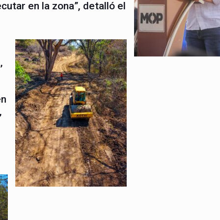
utar en la zona”, detalló el
,
én
,