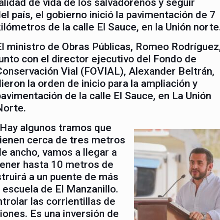
alidad de vida de los salvadoreños y seguir
l país, el gobierno inició la pavimentación de 7
kilómetros de la calle El Sauce, en la Unión norte
El ministro de Obras Públicas, Romeo Rodríguez
junto con el director ejecutivo del Fondo de
Conservación Vial (FOVIAL), Alexander Beltrán,
dieron la orden de inicio para la ampliación y
pavimentación de la calle El Sauce, en La Unión
Norte.
“Hay algunos tramos que
tienen cerca de tres metros
de ancho, vamos a llegar a
tener hasta 10 metros de
struirá a un puente de más
 escuela de El Manzanillo.
rolar las corrientillas de
ciones. Es una inversión de