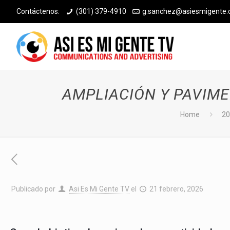
Contáctenos:
(301) 379-4910
g.sanchez@asiesmigente
AMPLIACIÓN Y PAVIME
Home
20
Publicado por
Asi Es Mi Gente TV
el
21 febrero, 2026