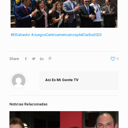
#ElSalvador
#JuegosCentroamericanosydelCaribe2023
Share
0
Asi Es Mi Gente TV
Noticias Relacionadas